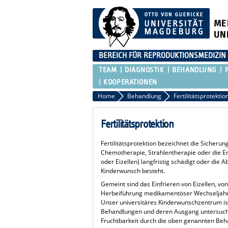
ME
UN
BEREICH FÜR REPRODUKTIONSMEDIZIN
TEAM
DIAGNOSTIK
BEHANDLUNG
KOOPERATIONEN
Home
Behandlung
Fertilitätsprotektio
Fertilitätsprotektion
Fertilitätsprotektion bezeichnet die Sicherun
Chemotherapie, Strahlentherapie oder die E
oder Eizellen) langfristig schädigt oder die 
Kinderwunsch besteht.
Gemeint sind das Einfrieren von Eizellen, v
Herbeiführung medikamentöser Wechseljahre 
Unser universitäres Kinderwunschzentrum ist
Behandlungen und deren Ausgang untersucht 
Fruchtbarkeit durch die oben genannten Be