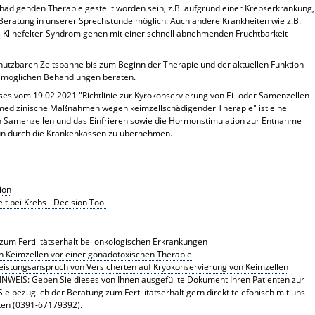
sschädigenden Therapie gestellt worden sein, z.B. aufgrund einer Krebserkrankung,
r Beratung in unserer Sprechstunde möglich. Auch andere Krankheiten wie z.B.
Klinefelter-Syndrom gehen mit einer schnell abnehmenden Fruchtbarkeit
r nutzbaren Zeitspanne bis zum Beginn der Therapie und der aktuellen Funktion
u möglichen Behandlungen beraten.
es vom 19.02.2021 "Richtlinie zur Kyrokonservierung von Ei- oder Samenzellen
edizinische Maßnahmen wegen keimzellschädigender Therapie" ist eine
 Samenzellen und das Einfrieren sowie die Hormonstimulation zur Entnahme
nun durch die Krankenkassen zu übernehmen.
ion
it bei Krebs - Decision Tool
 zum Fertilitätserhalt bei onkologischen Erkrankungen
 Keimzellen vor einer gonadotoxischen Therapie
eistungsanspruch von Versicherten auf Kryokonservierung von Keimzellen
INWEIS: Geben Sie dieses von Ihnen ausgefüllte Dokument Ihren Patienten zur
ie bezüglich der Beratung zum Fertilitätserhalt gern direkt telefonisch mit uns
nten (0391-67179392).