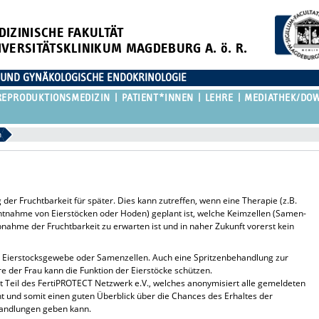
DIZINISCHE FAKULTÄT
IVERSITÄTSKLINIKUM MAGDEBURG A. ö. R.
 UND GYNÄKOLOGISCHE ENDOKRINOLOGIE
REPRODUKTIONSMEDIZIN
PATIENT*INNEN
LEHRE
MEDIATHEK/DOW
n
g der Fruchtbarkeit für später. Dies kann zutreffen, wenn eine Therapie (z.B.
ntnahme von Eierstöcken oder Hoden) geplant ist, welche Keimzellen (Samen-
Abnahme der Fruchtbarkeit zu erwarten ist und in naher Zukunft vorerst kein
on Eierstocksgewebe oder Samenzellen. Auch eine Spritzenbehandlung zur
der Frau kann die Funktion der Eierstöcke schützen.
 Teil des FertiPROTECT Netzwerk e.V., welches anonymisiert alle gemeldeten
und somit einen guten Überblick über die Chances des Erhaltes der
handlungen geben kann.