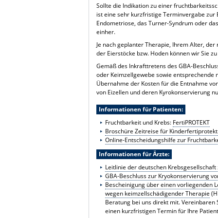
Sollte die Indikation zu einer fruchtbarkeit
ist eine sehr kurzfristige Terminvergabe zu
Endometriose, das Turner-Syndrum oder das 
einher.
Je nach geplanter Therapie, Ihrem Alter, de
der Eierstöcke bzw. Hoden können wir Sie z
Gemäß des Inkrafttretens des GBA-Beschluss
oder Keimzellgewebe sowie entsprechende m
Übernahme der Kosten für die Entnahme von
von Eizellen und deren Kyrokonservierung 
Informationen für Patienten:
Fruchtbarkeit und Krebs:
FertiPROTEKT
Broschüre Zeitreise für Kinderfertiprotekt
Online-Entscheidungshilfe zur Fruchtbarke
Informationen für Ärzte:
Leitlinie der deutschen Krebsgesellschaft
GBA-Beschluss zur Kryokonservierung von
Bescheinigung über einen vorliegenden L
wegen keimzellschädigender Therapie
(H
Beratung bei uns direkt mit. Vereinbaren S
einen kurzfristigen Termin für Ihre Patie