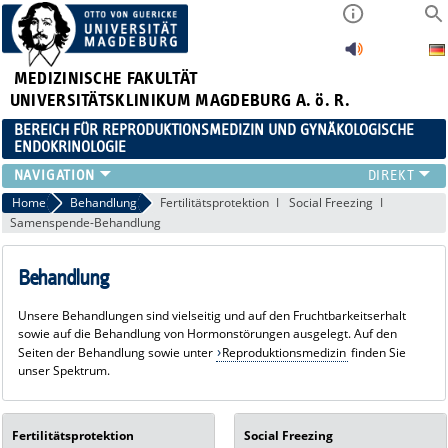
MEDIZINISCHE FAKULTÄT
UNIVERSITÄTSKLINIKUM MAGDEBURG A. ö. R.
BEREICH FÜR REPRODUKTIONSMEDIZIN UND GYNÄKOLOGISCHE
ENDOKRINOLOGIE
TEAM
Home
Behandlung
Fertilitätsprotektion
Social Freezing
Samenspende-Behandlung
DIAGNOSTIK
BEHANDLUNG
Behandlung
REPRODUKTIONSMEDIZIN
PATIENT*INNEN
Unsere Behandlungen sind vielseitig und auf den Fruchtbarkeitserhalt
LEHRE
sowie auf die Behandlung von Hormonstörungen ausgelegt. Auf den
MEDIATHEK/DOWNLOADS/LINKS
Seiten der Behandlung sowie unter
Reproduktionsmedizin
finden Sie
unser Spektrum.
KOOPERATIONEN
Fertilitätsprotektion
Social Freezing