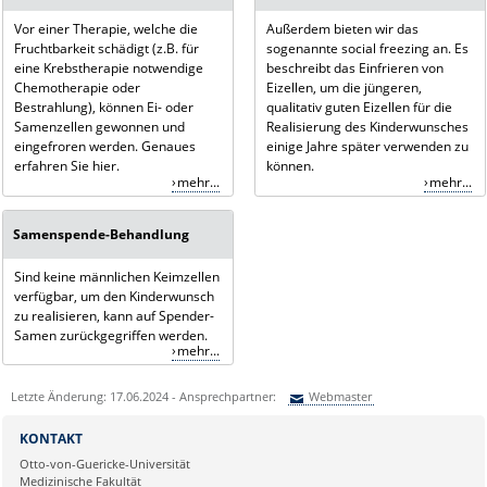
Vor einer Therapie, welche die
Außerdem bieten wir das
Fruchtbarkeit schädigt (z.B. für
sogenannte social freezing an. Es
eine Krebstherapie notwendige
beschreibt das Einfrieren von
Chemotherapie oder
Eizellen, um die jüngeren,
Bestrahlung), können Ei- oder
qualitativ guten Eizellen für die
Samenzellen gewonnen und
Realisierung des Kinderwunsches
eingefroren werden. Genaues
einige Jahre später verwenden zu
erfahren Sie hier.
können.
mehr...
mehr...
Samenspende-Behandlung
Sind keine männlichen Keimzellen
verfügbar, um den Kinderwunsch
zu realisieren, kann auf Spender-
Samen zurückgegriffen werden.
mehr...
Letzte Änderung: 17.06.2024 - Ansprechpartner:
Webmaster
Sie können eine Nachricht versenden an:
Webmaster
KONTAKT
Ihre E-Mailadresse:
Otto-von-Guericke-Universität
Medizinische Fakultät